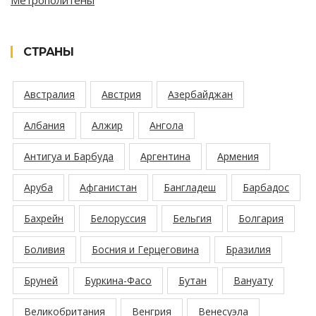
Метрополитены
СТРАНЫ
Австралия
Австрия
Азербайджан
Албания
Алжир
Ангола
Антигуа и Барбуда
Аргентина
Армения
Аруба
Афганистан
Бангладеш
Барбадос
Бахрейн
Белоруссия
Бельгия
Болгария
Боливия
Босния и Герцеговина
Бразилия
Бруней
Буркина-Фасо
Бутан
Вануату
Великобритания
Венгрия
Венесуэла