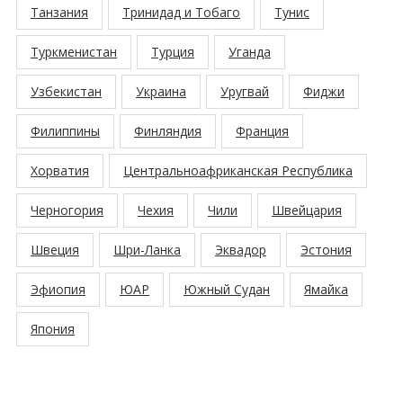
Танзания
Тринидад и Тобаго
Тунис
Туркменистан
Турция
Уганда
Узбекистан
Украина
Уругвай
Фиджи
Филиппины
Финляндия
Франция
Хорватия
Центральноафриканская Республика
Черногория
Чехия
Чили
Швейцария
Швеция
Шри-Ланка
Эквадор
Эстония
Эфиопия
ЮАР
Южный Судан
Ямайка
Япония