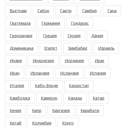
Вьетнам
Габон
Гаити
Гамбия
Гана
Гватемала
Германия
Гондурас
Гренландия
Греция
Грузия
Дания
Доминикана
Египет
Зимбабве
Израиль
Индия
Индонезия
Иордания
Ирак
Иран
Ирландия
Исландия
Испания
Италия
Кабо-Верде
Казахстан
Камбоджа
Камерун
Канада
Катар
Кения
Кипр
Киргизия
Кирибати
Китай
Колумбия
Конго