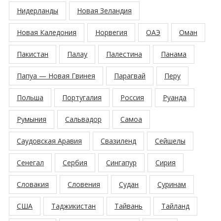
Нидерланды
Новая Зеландия
Новая Каледония
Норвегия
ОАЭ
Оман
Пакистан
Палау
Палестина
Панама
Папуа — Новая Гвинея
Парагвай
Перу
Польша
Португалия
Россия
Руанда
Румыния
Сальвадор
Самоа
Саудовская Аравия
Свазиленд
Сейшелы
Сенегал
Сербия
Сингапур
Сирия
Словакия
Словения
Судан
Суринам
США
Таджикистан
Тайвань
Тайланд