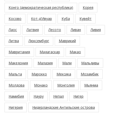
Конго (демократическая республика)
Корея
Косово
Кот-д’Ивуар
Куба
Кувейт
Лаос
Латвия
Лесото
Ливан
Ливия
Литва
Люксембург
Маврикий
Мавритания
Мадагаскар
Макао
Македония
Малазия
Мали
Мальдивы
Мальта
Марокко
Мексика
Мозамбик
Молдова
Монако
Монголия
Мьянма
Намибия
Науру
Непал
Нигер
Нигерия
Нидерландские Антильские острова