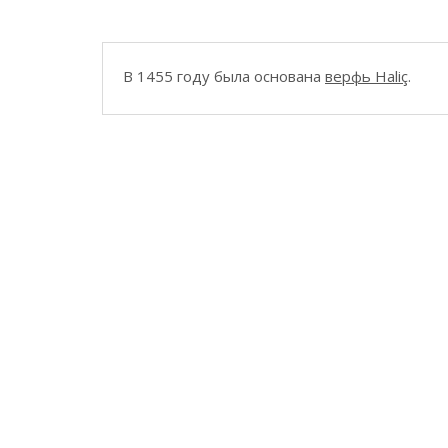
В 1455 году была основана
верфь Haliç
.