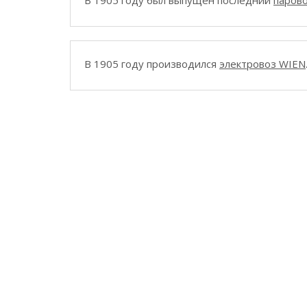
В 1905 году был выпущен последний
парово
В 1905 году производился
электровоз WIEN