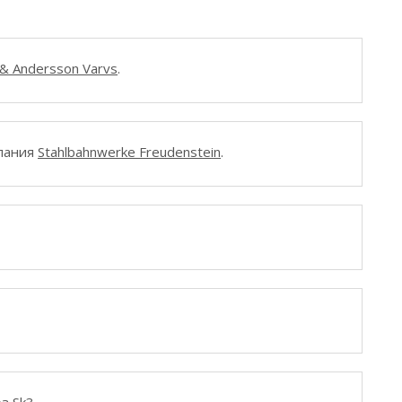
 & Andersson Varvs
.
мпания
Stahlbahnwerke Freudenstein
.