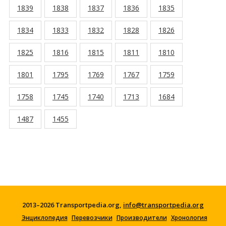
1839
1838
1837
1836
1835
1834
1833
1832
1828
1826
1825
1816
1815
1811
1810
1801
1795
1769
1767
1759
1758
1745
1740
1713
1684
1487
1455
2013–2026 Transportpedia.org,
info@transportpedia.org
Энциклопедия
Перевозчики
Производители
Хронология