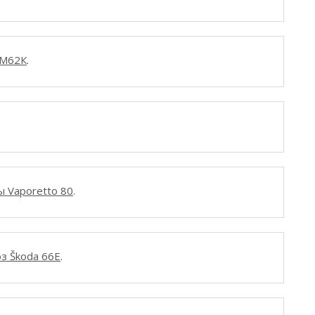
 М62К
.
 Vaporetto 80
.
з Škoda 66E
.