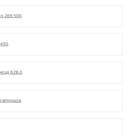
з 269.500
.
s450
.
езд 628.0
.
Gramvousa
.