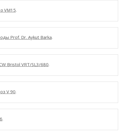
оз VM15
.
оды Prof. Dr. Aykut Barka
.
CW Bristol VRT/SL3/680
.
оз V 90
.
6
.