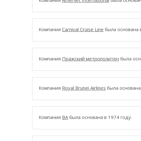
Компания
Amerijet International
была основан
Компания
Carnival Cruise Line
была основана в
Компания
Пражский метрополитен
была осн
Компания
Royal Brunei Airlines
была основана 
Компания
BA
была основана в 1974 году.