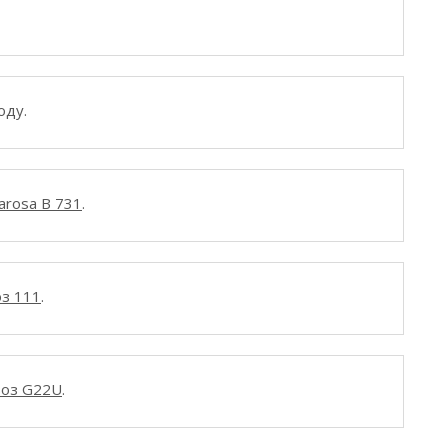
оду.
arosa B 731
.
оз 111
.
воз G22U
.