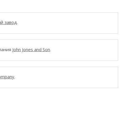
й завод
.
мпания
John Jones and Son
.
ompany
.