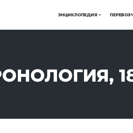
ЭНЦИКЛОПЕДИЯ
ПЕРЕВОЗ
ОНОЛОГИЯ, 1