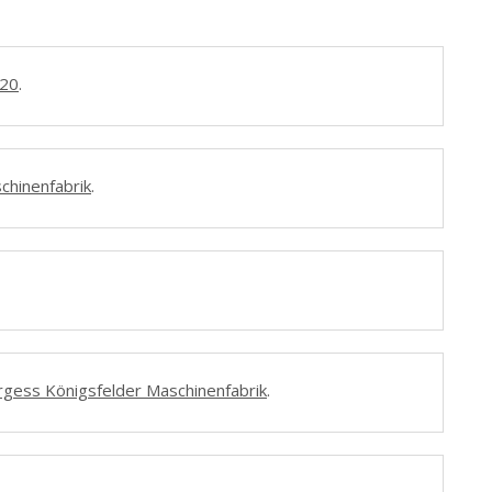
220
.
chinenfabrik
.
gess Königsfelder Maschinenfabrik
.