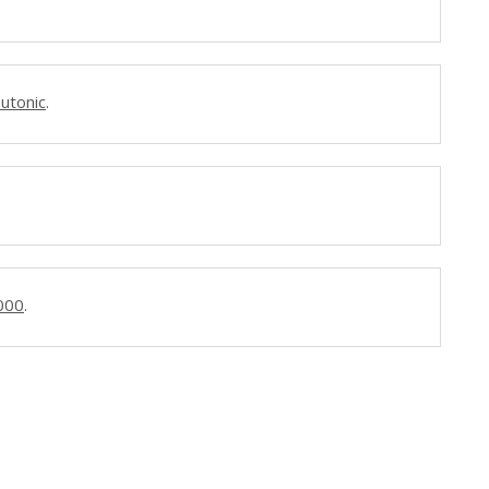
utonic
.
000
.