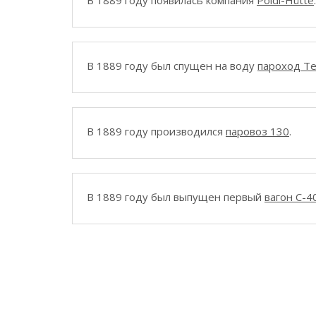
В 1889 году появилась компания
Poldi-Hütte
.
В 1889 году был спущен на воду
пароход Te
В 1889 году производился
паровоз 130
.
В 1889 году был выпущен первый
вагон C-4