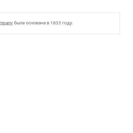
ompany
была основана в 1833 году.