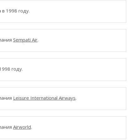
 в 1998 году.
мпания
Sempati Air
.
1998 году.
мпания
Leisure International Airways
.
мпания
Airworld
.