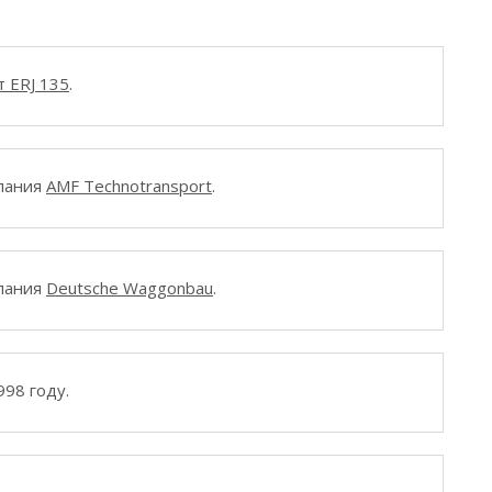
т ERJ 135
.
мпания
AMF Technotransport
.
мпания
Deutsche Waggonbau
.
998 году.