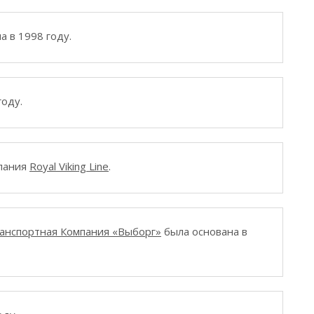
а в 1998 году.
году.
мпания
Royal Viking Line
.
анспортная Компания «Выборг»
была основана в