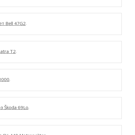
ет Bell 47G2
.
atra T2
.
3000
.
з Škoda 69Lo
.