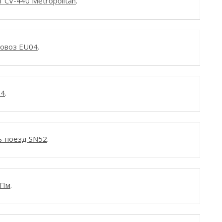
 CV-440 Metropolitan
.
ровоз EU04
.
T4
.
ь-поезд SN52
.
9Пм
.