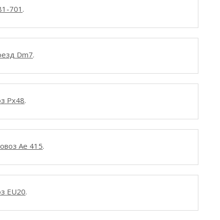
81-701
.
оезд Dm7
.
оз Px48
.
овоз Ae 415
.
оз EU20
.