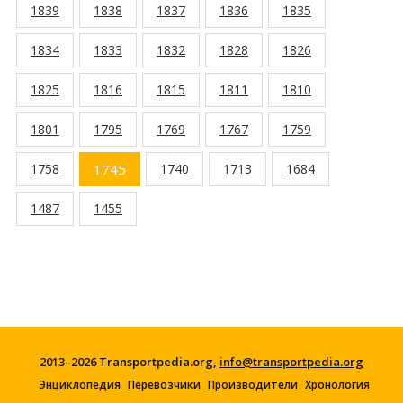
1839
1838
1837
1836
1835
1834
1833
1832
1828
1826
1825
1816
1815
1811
1810
1801
1795
1769
1767
1759
1758
1745
1740
1713
1684
1487
1455
2013–2026 Transportpedia.org,
info@transportpedia.org
Энциклопедия
Перевозчики
Производители
Хронология