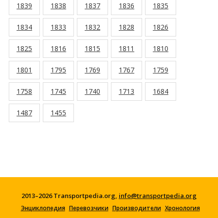
1839
1838
1837
1836
1835
1834
1833
1832
1828
1826
1825
1816
1815
1811
1810
1801
1795
1769
1767
1759
1758
1745
1740
1713
1684
1487
1455
2013–2026 Transportpedia.org,
info@transportpedia.org
Энциклопедия
Перевозчики
Производители
Хронология