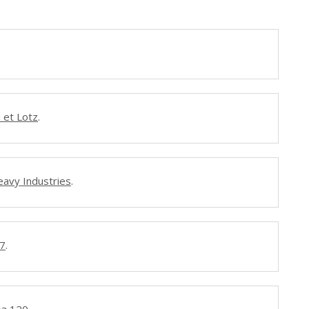
 et Lotz
.
avy Industries
.
7
.