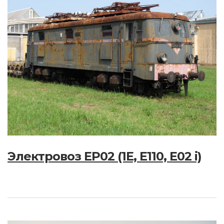
Электровоз EP02 (1E, E110, E02 i)