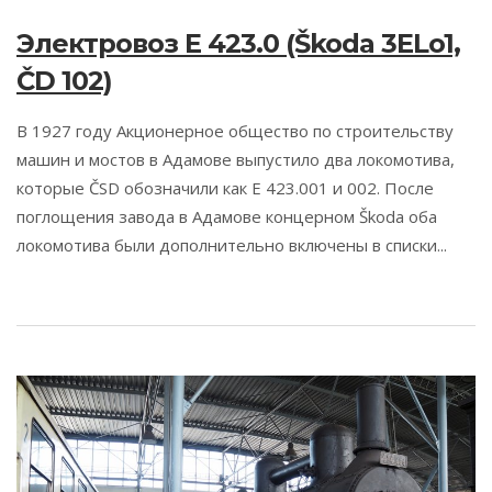
Электровоз E 423.0 (Škoda 3ELo1,
ČD 102)
В 1927 году Акционерное общество по строительству
машин и мостов в Адамове выпустило два локомотива,
которые ČSD обозначили как Е 423.001 и 002. После
поглощения завода в Адамове концерном Škoda оба
локомотива были дополнительно включены в списки...