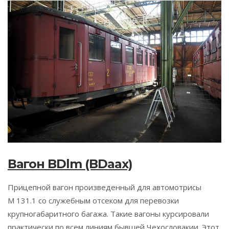
Вагон BDlm (BDaax)
Прицепной вагон произведенный для автомотрисы
М 131.1 со служебным отсеком для перевозки
крупногабаритного багажа. Такие вагоны курсировали
практически по всем линиям бывшей Чехословакии. Этот