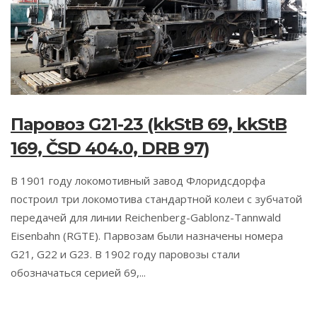
Паровоз G21-23 (kkStB 69, kkStB
169, ČSD 404.0, DRB 97)
В 1901 году локомотивный завод Флоридсдорфа
построил три локомотива стандартной колеи c зубчатой
передачей для ​​​​линии Reichenberg-Gablonz-Tannwald
Eisenbahn (RGTE). Парвозам были назначены номера
G21, G22 и G23. В 1902 году паровозы стали
обозначаться серией 69,...