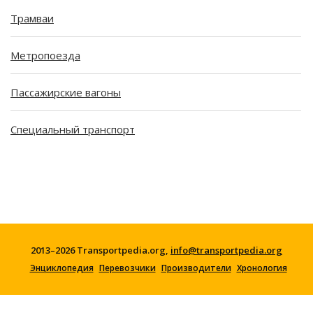
Трамваи
Метропоезда
Пассажирские вагоны
Специальный транспорт
2013–2026 Transportpedia.org,
info@transportpedia.org
Энциклопедия
Перевозчики
Производители
Хронология