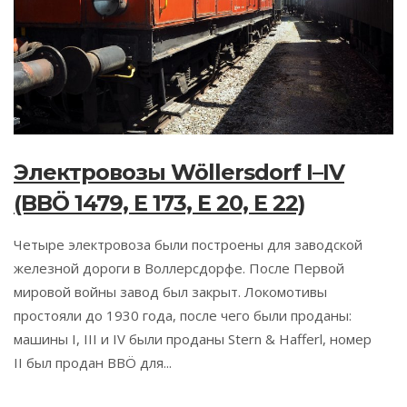
Электровозы Wöllersdorf I–IV
(BBÖ 1479, E 173, E 20, E 22)
Четыре электровоза были построены для заводской
железной дороги в Воллерсдорфе. После Первой
мировой войны завод был закрыт. Локомотивы
простояли до 1930 года, после чего были проданы:
машины I, III и IV были проданы Stern & Hafferl, номер
II был продан BBÖ для...