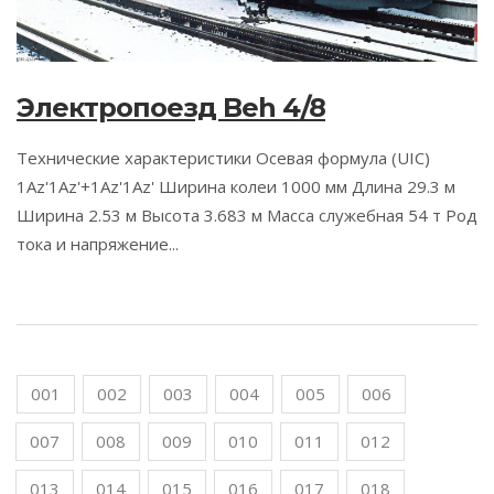
Электропоезд Beh 4/8
Технические характеристики Осевая формула (UIC)
1Az'1Az'+1Az'1Az' Ширина колеи 1000 мм Длина 29.3 м
Ширина 2.53 м Высота 3.683 м Масса служебная 54 т Род
тока и напряжение...
001
002
003
004
005
006
007
008
009
010
011
012
013
014
015
016
017
018