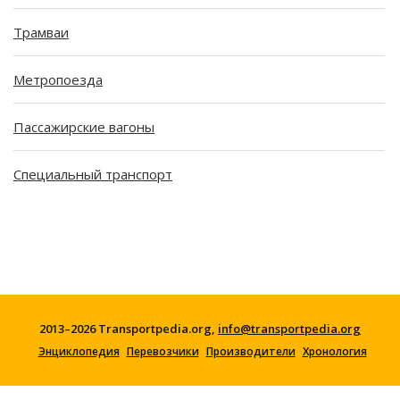
Трамваи
Метропоезда
Пассажирские вагоны
Специальный транспорт
2013–2026 Transportpedia.org,
info@transportpedia.org
Энциклопедия
Перевозчики
Производители
Хронология