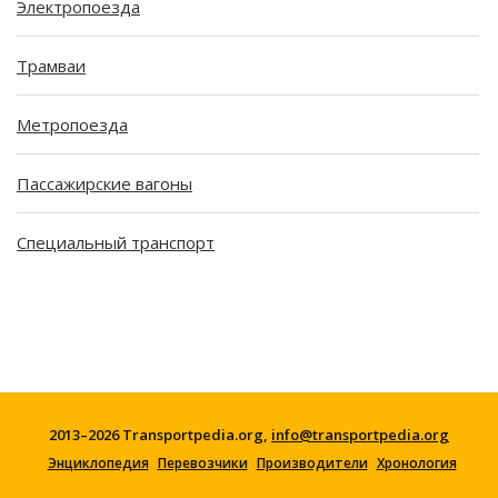
Электропоезда
Трамваи
Метропоезда
Пассажирские вагоны
Специальный транспорт
2013–2026 Transportpedia.org,
info@transportpedia.org
Энциклопедия
Перевозчики
Производители
Хронология