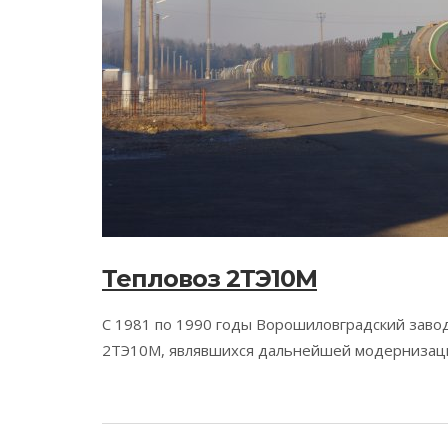
Тепловоз 2ТЭ10М
С 1981 по 1990 годы Ворошиловградский заво
2ТЭ10М, являвшихся дальнейшей модернизац