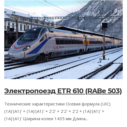
Электропоезд ETR 610 (RABe 503)
Технические характеристики Осевая формула (UIC)
(1A)'(A1)' + (1A)'(A1)' + 2'2' + 2'2' + 2'2 + (1A)'(A1)' +
(1A)'(A1)' Ширина колеи 1435 мм Длина...