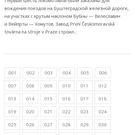
Первые шесть локомотивов были заказаны для
вождения поездов на Буштеградской железной дороге,
на участках с крутым наклоном Бубны — Велеславин
и Вейпрты — Хомутов. Завод První Českomoravská
továrna na stroje v Praze строил...
001
002
003
004
005
006
007
008
009
010
011
012
013
014
015
016
017
018
019
020
021
022
023
024
025
026
027
028
029
030