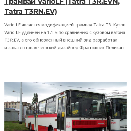
Трамвай VarioLF (Tatra T3R.EVN,
Tatra T3RN.EV)
Vario LF является модификацией трамвая Tatra T3. Кузов
Vario LF удлинён на 1,1 м по сравнению с кузовом вагона
T3R.EV, а его обновлённый внешний вид разработал
и запатентовал чешский дизайнер Франтишек Пеликан.