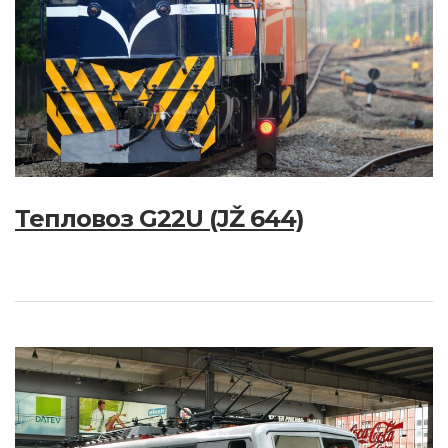
Тепловоз G22U (JŽ 644)