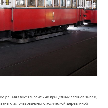
iebe решили восстановить 40 прицепных вагонов типа k,
ованы с использованием классической деревянной